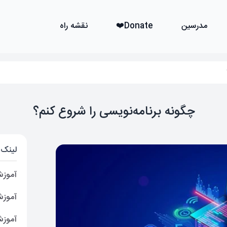
مدرسین
Donate❤️
نقشه راه
چگونه برنامه‌نویسی را شروع کنم؟
لینک 
آموزش SP.NET Core
آموزش ط
آموزش sp.Net Core