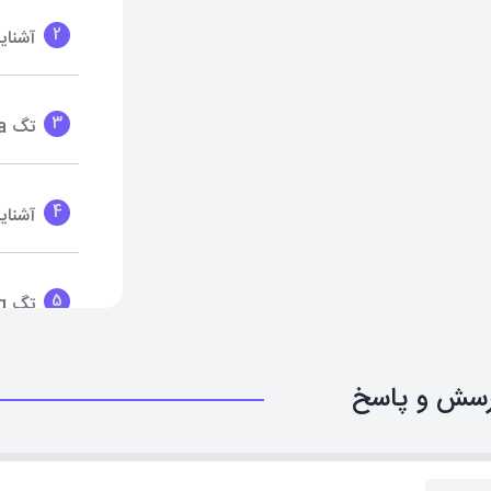
2
آشنایی با Html 
3
تگ a و آشنایی با Attribute ها
4
آشنایی با
5
تگ img
6
سش و پاسخ
آشنایی 
7
آشنایی 