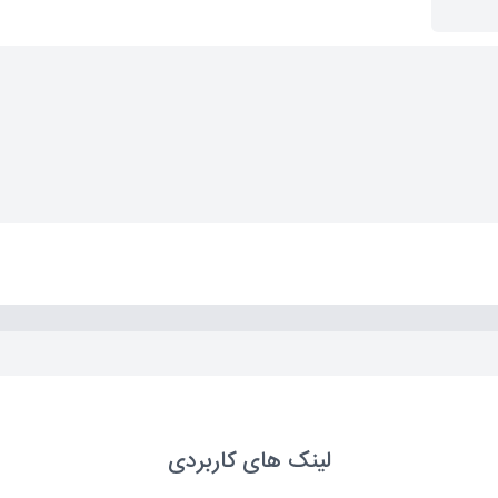
8
آشنایی با s
9
رنگ ها در
10
لیست ه
11
آشنایی با div و نما
12
آشنای
لینک های کاربردی