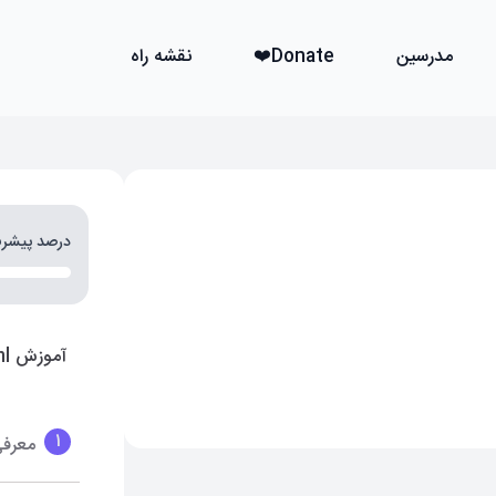
مدرسین
Donate❤️
نقشه راه
درصد پیشر
آموزش html و css
1
معرفی