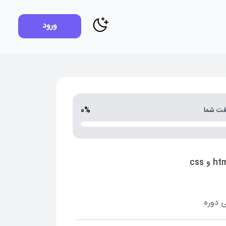
ورود
فت شما
0%
 دوره