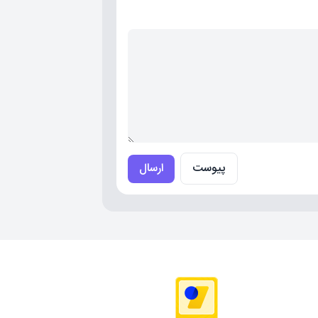
clas و id
 html css
ا در html
پیوست
ارسال
یش inline و block
ی با فرم ها و اینپوت ها