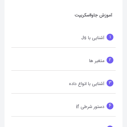
آموزش جاوااسکریپت
1
آشنایی با Js
2
متغیر ها
3
آشنایی با انواع داده
4
دستور شرطی if