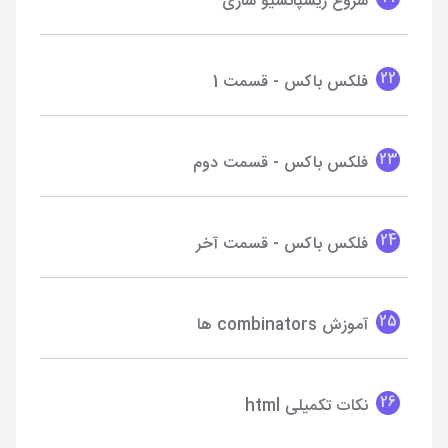
شروع ریسپانسیو سازی
22
فلکس باکس - قسمت 1
23
فلکس باکس - قسمت دوم
24
فلکس باکس - قسمت آخر
25
آموزش combinators ها
26
نکات تکمیلی html