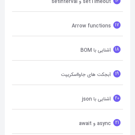
16
setTimeout و setInterval
17
Arrow functions
18
آشنایی با BOM
19
آبجکت های جاوااسکریپت
20
آشنایی با json
21
async و await