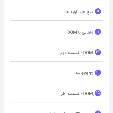
11
تابع های آرایه ها
12
آشنایی با DOM
13
DOM - قسمت دوم
14
event ها
15